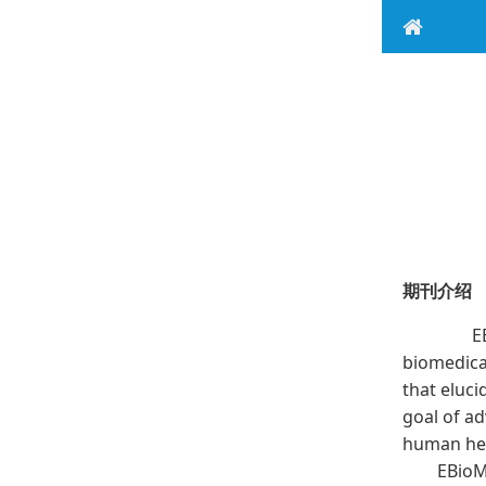
期刊介绍
EBioM
biomedical
that eluc
goal of ad
human hea
EBioM