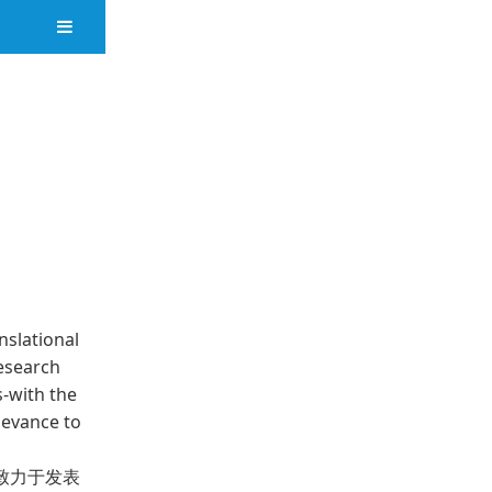
slational
research
-with the
levance to
志致力于发表