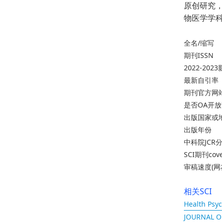
原创研究
物医学学
全名/缩写
期刊ISSN
2022-20
最新自引率
期刊官方网
是否OA开
出版国家或
出版年份
中科院JCR
SCI期刊cov
审稿速度(网
相关SCI
Health Psy
JOURNAL 