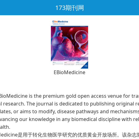
173期刊网
EBioMedicine
edicine is the premium gold open access venue for tran
 research. The journal is dedicated to publishing original 
idates, or aims to modify, disease pathways and mechanisms
vancing our knowledge in any biomedical discipline with re
lth.
edicine是用于转化生物医学研究的优质黄金开放场所。该杂