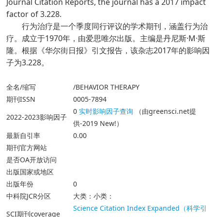
Journal Citation Reports, the journal has a 2017 impact
factor of 3.228.
行为治疗是一个季度同行评议的学术期刊，涵盖行为治
疗。成立于1970年，由爱思唯尔出版。主编是丹尼斯·M·斯
隆。根据《华尔街日报》引文报告，该杂志2017年的影响因
子为3.228。
全名/缩写
/BEHAVIOR THERAPY
期刊ISSN
0005-7894
0
实时影响因子查询
（由greensci.net提
2022-2023影响因子
供-2019 New!）
最新自引率
0.00
期刊官方网站
是否OA开放访问
出版国家或地区
出版年份
0
中科院JCR分区
大类：小类：
Science Citation Index Expanded（科学引
SCI期刊coverage