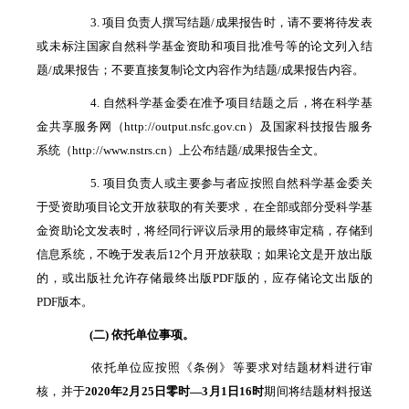
3. 项目负责人撰写结题/成果报告时，请不要将待发表
或未标注国家自然科学基金资助和项目批准号等的论文列入结
题/成果报告；不要直接复制论文内容作为结题/成果报告内容。
4. 自然科学基金委在准予项目结题之后，将在科学基
金共享服务网（http://output.nsfc.gov.cn）及国家科技报告服务
系统（http://www.nstrs.cn）上公布结题/成果报告全文。
5. 项目负责人或主要参与者应按照自然科学基金委关
于受资助项目论文开放获取的有关要求，在全部或部分受科学基
金资助论文发表时，将经同行评议后录用的最终审定稿，存储到
信息系统，不晚于发表后12个月开放获取；如果论文是开放出版
的，或出版社允许存储最终出版PDF版的，应存储论文出版的
PDF版本。
(二) 依托单位事项。
依托单位应按照《条例》等要求对结题材料进行审
核，并于
2020
年
2
月
25
日零时
—3
月
1
日
16
时
期间将结题材料报送