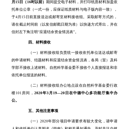
月
15
日（
16
时以前）
期间提交电子材料，并打印纸质材料加盖依
托单位公章（一式一份，应保证纸质材料与电子版内容一致），
于4月15日前直接送达或邮寄至材料接收组。采取邮寄方式的，
请在截止时间前（以发信邮戳日期为准）以快递方式寄出，并在
信封左下角注明“应退结余资金情况表”。
四、材料接收
（一）材料接收组负责统一接收依托单位送达或邮寄
的申请材料、结题材料和应退结余资金情况表，各局（室）及科
学部不接收上述材料。自然科学基金委不接收个人直接报送和非
依托单位报送的材料。
（二）材料接收组办公地点设在自然科学基金委行政
楼101房间，
2020
年
3
月
19
—
20
日在中德中心多功能厅集中办
公。
五、其他注意事项
（一）2020年部分项目申请要求有较大变化，请申请
人和依托单位认真阅读《指南》和相关通知通告，及时关注自然